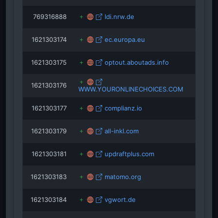
769316888
ldi.nrw.de
1621303174
ec.europa.eu
1621303175
optout.aboutads.info
1621303176
WWW.YOURONLINECHOICES.COM
1621303177
complianz.io
1621303179
all-inkl.com
1621303181
updraftplus.com
1621303183
matomo.org
1621303184
vgwort.de