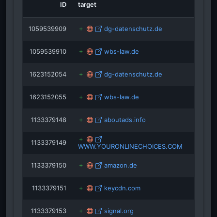
ID
target
role
gdpr.t
1059539909
dg-datenschutz.de
1059539910
wbs-law.de
1623152054
dg-datenschutz.de
1623152055
wbs-law.de
1133379148
aboutads.info
1133379149
WWW.YOURONLINECHOICES.COM
1133379150
amazon.de
1133379151
keycdn.com
1133379153
signal.org