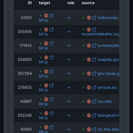
mahsa.edu.my
ID
target
role
source
univalle.edu.co
xas.gov
isc.hbs.edu
61001
mahsa.edu.my
bit.ly
355905
bit.ly
museofridakahlo.org.mx
171615
turtlemobile.com.t
bit.ly
204950
usajobs.gov
bit.ly
357264
gov.texas.gov
bit.ly
276825
entsoe.eu
bit.ly
44967
tsu.edu
bit.ly
202246
doingwell.mit.edu
bit.ly
42401
isc.hbs.edu
bit.ly