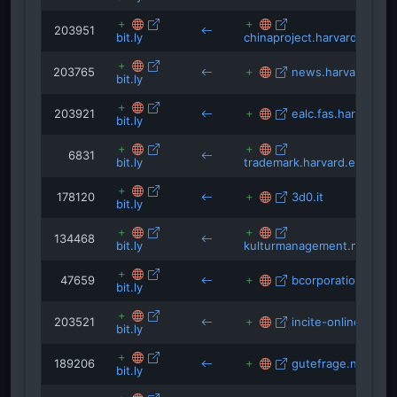
203951
bit.ly
chinaproject.harvard.edu
203765
news.harvard.edu
bit.ly
203921
ealc.fas.harvard.e
bit.ly
6831
bit.ly
trademark.harvard.edu
178120
3d0.it
bit.ly
134468
bit.ly
kulturmanagement.net
47659
bcorporation.net
bit.ly
203521
incite-online.net
bit.ly
189206
gutefrage.net
bit.ly