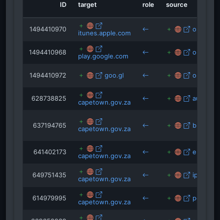
ID
target
role
source
1494410970
opac.ca
itunes.apple.com
1494410968
opac.ca
play.google.com
1494410972
goo.gl
opac.ca
628738825
aul.city
capetown.gov.za
637194765
blogs.eg
capetown.gov.za
641402173
eregion.
capetown.gov.za
649751435
ips-journ
capetown.gov.za
614979995
polisnet
capetown.gov.za