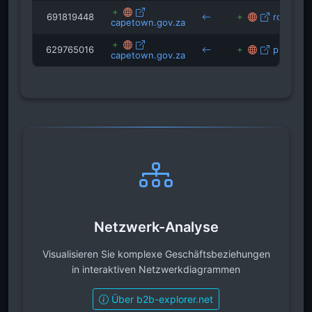
691819448
roape.ne
capetown.gov.za
629765016
prevent
capetown.gov.za
Netzwerk-Analyse
Visualisieren Sie komplexe Geschäftsbeziehungen
in interaktiven Netzwerkdiagrammen
Über b2b-explorer.net