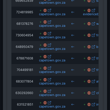
669652939
sa-tied.
capetown.gov.za
724819985
capetown.gov.za
evidencebasedliv
681378276
wec.ifas
capetown.gov.za
730604954
freeman
capetown.gov.za
648950479
beppegril
capetown.gov.za
678871608
thisbigci
capetown.gov.za
704499181
theafric
capetown.gov.za
683077804
africance
capetown.gov.za
630292660
climateb
capetown.gov.za
631521851
interiord
capetown.gov.za