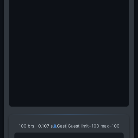
100 brs | 0.107 s
Gast|Guest limit=100 max=100