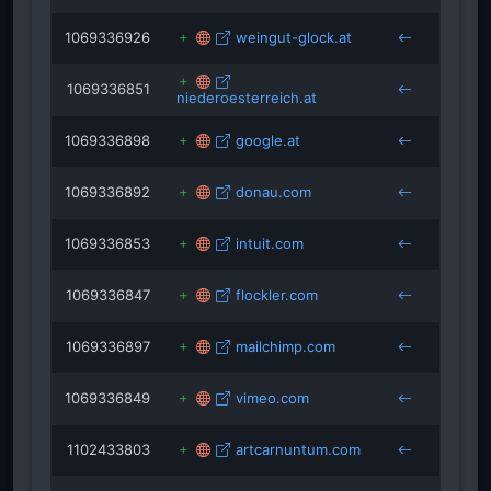
1069336926
weingut-glock.at
1069336851
niederoesterreich.at
1069336898
google.at
1069336892
donau.com
1069336853
intuit.com
1069336847
flockler.com
1069336897
mailchimp.com
1069336849
vimeo.com
1102433803
artcarnuntum.com
anthr