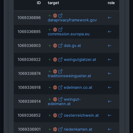
ID
target
role
sourc
1069336896
dataprivacyframework.gov
1069336895
commission.europa.eu
1069336903
dsb.gv.at
1069336922
weingutglatzer.at
1069336874
traditionsweingueter.at
1069336918
edelmann.co.at
weingut-
1069336914
edelmann.at
1069336852
oesterreichwein.at
1069336901
riedenkarten.at