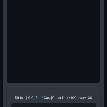
59 brs | 0.045 s
Gast|Guest limit=100 max=100