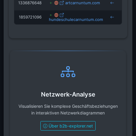
1336876648
artcarnuntum.com
des-a
1859721096
hundeschulecarnuntum.com
schar
Netzwerk-Analyse
Visualisieren Sie komplexe Geschäftsbeziehungen
in interaktiven Netzwerkdiagrammen
Über b2b-explorer.net