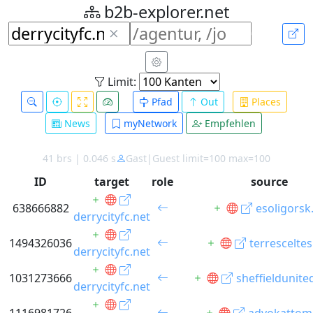
b2b-explorer.net
Limit:
Pfad
Out
Places
News
myNetwork
Empfehlen
41 brs | 0.046 s
Gast|Guest limit=100 max=100
ID
target
role
source
638666882
esoligorsk
derrycityfc.net
1494326036
terresceltes
derrycityfc.net
1031273666
sheffieldunit
derrycityfc.net