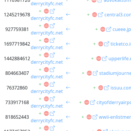
1116981726
advokattomi
derrycityfc.net
1245219678
central3.co
derrycityfc.net
927759381
cueee.jp
derrycityfc.net
1697719842
ticketco.
derrycityfc.net
1442884612
upperlife.
derrycityfc.net
804663407
stadiumjourn
derrycityfc.net
76372860
issuu.co
derrycityfc.net
733917168
cityofderryairp
derrycityfc.net
818652443
wwii-enlistme
derrycityfc.net