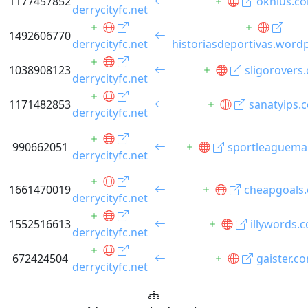
1177457852
oknius.c
derrycityfc.net
1492606770
derrycityfc.net
historiasdeportivas.word
1038908123
sligorovers
derrycityfc.net
1171482853
sanatyips.
derrycityfc.net
990662051
sportleaguema
derrycityfc.net
1661470019
cheapgoals
derrycityfc.net
1552516613
illywords.
derrycityfc.net
672424504
gaister.c
derrycityfc.net