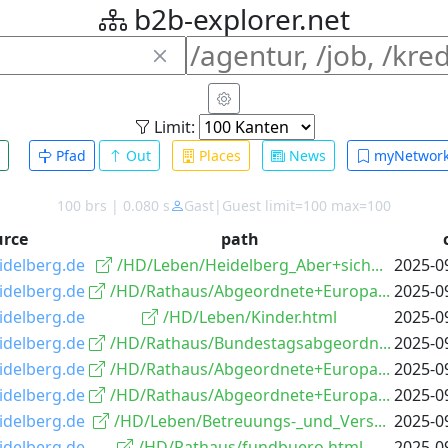
b2b-explorer.net
Limit:
Pfad
Out
Places
News
myNetwor
100 brs | 0.080 s
Gast|Guest limit=100 max=100
urce
path
idelberg.de
/HD/Leben/Heidelberg_Aber+sich...
2025-0
idelberg.de
/HD/Rathaus/Abgeordnete+Europa...
2025-0
idelberg.de
/HD/Leben/Kinder.html
2025-0
idelberg.de
/HD/Rathaus/Bundestagsabgeordn...
2025-0
idelberg.de
/HD/Rathaus/Abgeordnete+Europa...
2025-0
idelberg.de
/HD/Rathaus/Abgeordnete+Europa...
2025-0
idelberg.de
/HD/Leben/Betreuungs-_und_Vers...
2025-0
idelberg.de
/HD/Rathaus/fundbuero.html
2025-0