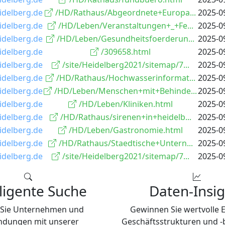
idelberg.de
/HD/Rathaus/Abgeordnete+Europa...
2025-0
idelberg.de
/HD/Leben/Veranstaltungen+_+Fe...
2025-0
idelberg.de
/HD/Leben/Gesundheitsfoerderun...
2025-0
idelberg.de
/309658.html
2025-0
idelberg.de
/site/Heidelberg2021/sitemap/7...
2025-0
idelberg.de
/HD/Rathaus/Hochwasserinformat...
2025-0
idelberg.de
/HD/Leben/Menschen+mit+Behinde...
2025-0
idelberg.de
/HD/Leben/Kliniken.html
2025-0
idelberg.de
/HD/Rathaus/sirenen+in+heidelb...
2025-0
idelberg.de
/HD/Leben/Gastronomie.html
2025-0
idelberg.de
/HD/Rathaus/Staedtische+Untern...
2025-0
idelberg.de
/site/Heidelberg2021/sitemap/7...
2025-0
lligente Suche
Daten-Insig
 Sie Unternehmen und
Gewinnen Sie wertvolle E
ndungen mit unserer
Geschäftsstrukturen und 