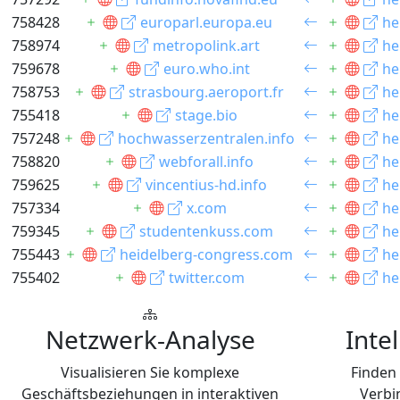
758428
europarl.europa.eu
he
758974
metropolink.art
he
759678
euro.who.int
he
758753
strasbourg.aeroport.fr
he
755418
stage.bio
he
757248
hochwasserzentralen.info
he
758820
webforall.info
he
759625
vincentius-hd.info
he
757334
x.com
he
759345
studentenkuss.com
he
755443
heidelberg-congress.com
he
755402
twitter.com
he
Netzwerk-Analyse
Inte
Visualisieren Sie komplexe
Finden
Geschäftsbeziehungen in interaktiven
Verbi