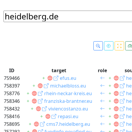
ID
target
role
so
759466
efus.eu
he
758397
michaelbloss.eu
he
758776
rhein-neckar-kreis.eu
he
758346
franziska-brantner.eu
he
758432
viviencostanzo.eu
he
758416
repasi.eu
he
758695
cms7.heidelberg.eu
he
757292
fundinfo.novafind.eu
he