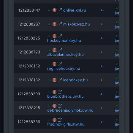
1212838147
online.khl.ru
jegkorong
1212838267
miskolcivsz.hu
jegkorong
1212838225
hockeymonkey.hu
jegkorong
1212838723
albavolanhockey.hu
jegkorong
1212838152
regi.icehockey.hu
jegkorong
1212838132
icehockey.hu
jegkorong
1212838209
bluebrothers.uw.hu
jegkorong
1212838215
debrecenisolymok.uw.hu
jegkorong
1212838236
fradihokigirls.atw.hu
jegkorong