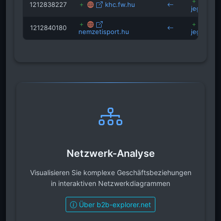
1212838227
khc.fw.hu
jegkorong
1212840180
nemzetisport.hu
jegkorong
Netzwerk-Analyse
Visualisieren Sie komplexe Geschäftsbeziehungen
in interaktiven Netzwerkdiagrammen
Über b2b-explorer.net