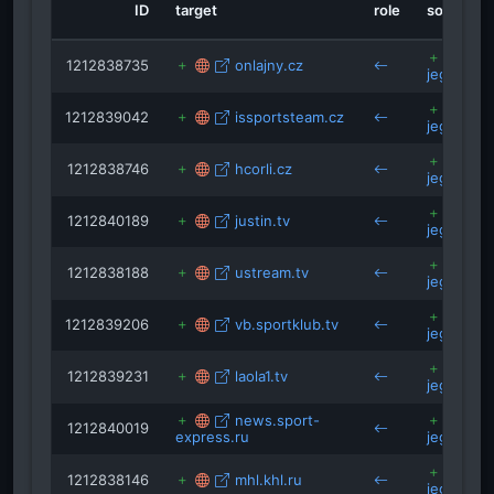
ID
target
role
source
fradihokigirls.atw.
ulloi129.wordpress.com
news.sport-express.ru
1212838735
onlajny.cz
jegkorong
1212839042
issportsteam.cz
jegkorong
mo
1212838746
hcorli.cz
jegkorong
1212840189
justin.tv
jegkorong
1212838188
ustream.tv
jegkorong
1212839206
vb.sportklub.tv
jegkorong
1212839231
laola1.tv
jegkorong
news.sport-
1212840019
express.ru
jegkorong
1212838146
mhl.khl.ru
jegkorong