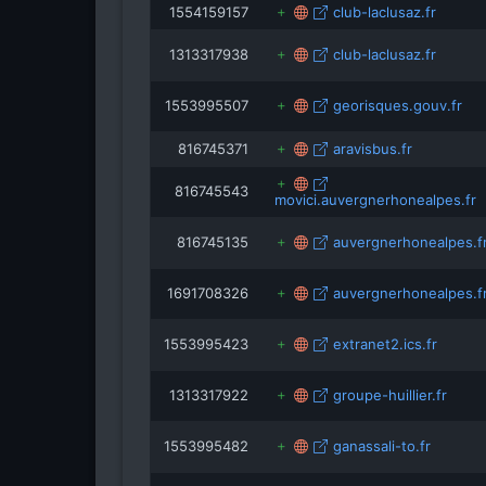
1554159157
club-laclusaz.fr
1313317938
club-laclusaz.fr
1553995507
georisques.gouv.fr
816745371
aravisbus.fr
816745543
movici.auvergnerhonealpes.fr
816745135
auvergnerhonealpes.f
1691708326
auvergnerhonealpes.f
1553995423
extranet2.ics.fr
1313317922
groupe-huillier.fr
1553995482
ganassali-to.fr