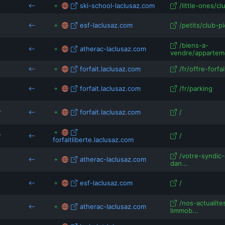
ski-school-laclusaz.com
/little-ones/c
esf-laclusaz.com
/petits/club-p
/biens-a-
atherac-laclusaz.com
vendre/apparteme
forfait.laclusaz.com
/fr/offre-forfa
forfait.laclusaz.com
/fr/parking
r
forfait.laclusaz.com
/
r
/
forfaitliberte.laclusaz.com
/votre-syndic
atherac-laclusaz.com
dan...
esf-laclusaz.com
/
/nos-actualite
atherac-laclusaz.com
limmob...