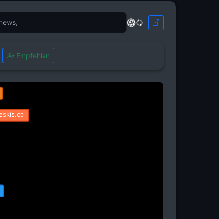
te.fr
gotolaclusaz.com
Empfehlen
clusaz.com
eskis.co