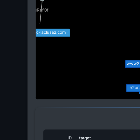
isRefOf
lechaletdulac-laclusaz.com
www2.
h2ora
ID
target