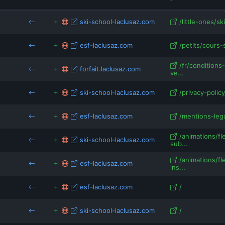
ams-software.fr
missionev
ski-school-laclusaz.com
/little-ones/sk
inspirations-cuisine.fr
escalade-montagne.fr
louisegrenadine.fr
feratel.fr
esf-laclusaz.com
/petits/cours-s
/fr/conditions
u
forfait.laclusaz.com
ve...
ski-school-laclusaz.com
/privacy-policy
esf-laclusaz.com
/mentions-leg
/animations/f
ski-school-laclusaz.com
sub...
/animations/f
esf-laclusaz.com
ins...
esf-laclusaz.com
/
ski-school-laclusaz.com
/