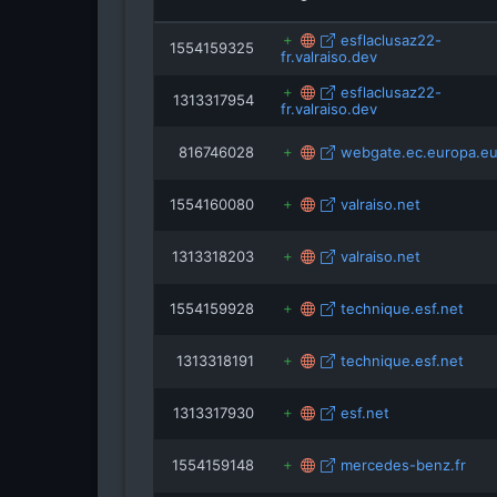
esflaclusaz22-
1554159325
fr.valraiso.dev
esflaclusaz22-
1313317954
fr.valraiso.dev
816746028
webgate.ec.europa.e
1554160080
valraiso.net
1313318203
valraiso.net
1554159928
technique.esf.net
1313318191
technique.esf.net
1313317930
esf.net
1554159148
mercedes-benz.fr