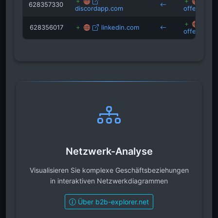
vs
628357330
discordapp.com
offenbach.
vs
628356017
linkedin.com
offenbach.
Netzwerk-Analyse
Visualisieren Sie komplexe Geschäftsbeziehungen
in interaktiven Netzwerkdiagrammen
Über b2b-explorer.net