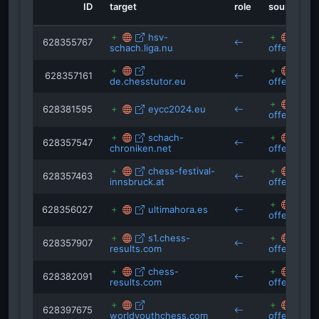
werdenk
isRefOf
ID
target
role
source
isRefOf
isRefOf
verwaltungsportal.hessen.d
isRefOf
isRefOf
tagesschau.de
hsv-
vs
policies.google.com
628355767
schach.liga.nu
offenbach.
rv.hessenrecht.h
vs
datenschutz.hessen.de
628357161
de.chesstutor.eu
offenbach.
youtube.com
vs
628381595
eycc2024.eu
offenbach.
schach-
vs
628357547
chroniken.net
offenbach.
chess-festival-
vs
628357463
innsbruck.at
offenbach.
vs
628356027
ultimahora.es
offenbach.
s1.chess-
vs
628357907
results.com
offenbach.
chess-
vs
628382091
results.com
offenbach.
vs
628397675
worldyouthchess.com
offenbach.