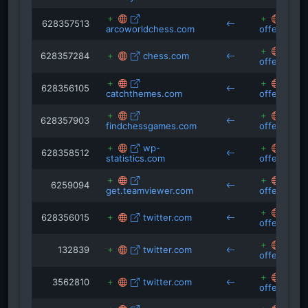
vs
628357513
arcoworldchess.com
offenbach.
vs
628357284
chess.com
offenbach.
vs
628356105
catchthemes.com
offenbach.
vs
628357903
findchessgames.com
offenbach.
wp-
vs
628358512
statistics.com
offenbach.
6259094
get.teamviewer.com
offenbach.
vs
628356015
twitter.com
offenbach.
132839
twitter.com
offenbach.
3562810
twitter.com
offenbach.