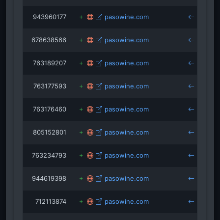
943960177
pasowine.com
un
678638566
pasowine.com
sc
763189207
pasowine.com
763177593
pasowine.com
763176460
pasowine.com
vi
805152801
pasowine.com
763234793
pasowine.com
944619398
pasowine.com
712113874
pasowine.com