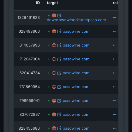
ID
target
role
so
usarvrentals.com
calpoly.edu
travelingwithsweeney.com
winetitles.com.au
1329461823
downtownwinedistrictpaso.com
do
628498606
pasowine.com
814037996
pasowine.com
712647004
pasowine.com
ca
620414734
pasowine.com
731660954
pasowine.com
jc
796959041
pasowine.com
po
837672897
pasowine.com
828455686
pasowine.com
vi