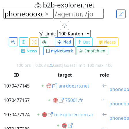
b2b-explorer.net
Limit:
Pfad
Out
Places
News
myNetwork
Empfehlen
100 brs | 0.063 s
Gast|Guest limit=100 max=100
ID
target
role
1070477145
anrdoezrs.net
phonebo
1070477157
75001.fr
phonebo
1070477174
telexplorer.com.ar
phonebo