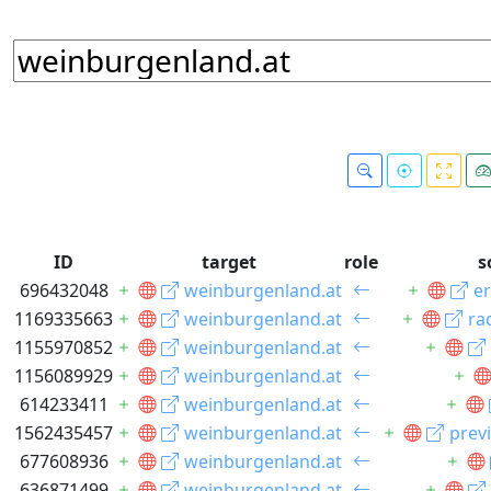
ID
target
role
s
696432048
weinburgenland.at
er
1169335663
weinburgenland.at
ra
1155970852
weinburgenland.at
1156089929
weinburgenland.at
614233411
weinburgenland.at
1562435457
weinburgenland.at
previ
677608936
weinburgenland.at
636871499
weinburgenland.at