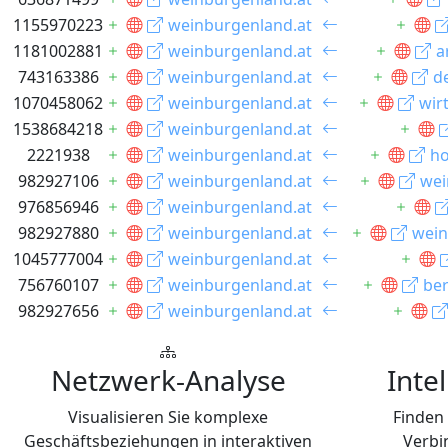
1155970223
weinburgenland.at
1181002881
weinburgenland.at
a
743163386
weinburgenland.at
d
1070458062
weinburgenland.at
wir
1538684218
weinburgenland.at
2221938
weinburgenland.at
ho
982927106
weinburgenland.at
wei
976856946
weinburgenland.at
982927880
weinburgenland.at
wein
1045777004
weinburgenland.at
756760107
weinburgenland.at
ber
982927656
weinburgenland.at
Netzwerk-Analyse
Inte
Visualisieren Sie komplexe
Finden
Geschäftsbeziehungen in interaktiven
Verbi