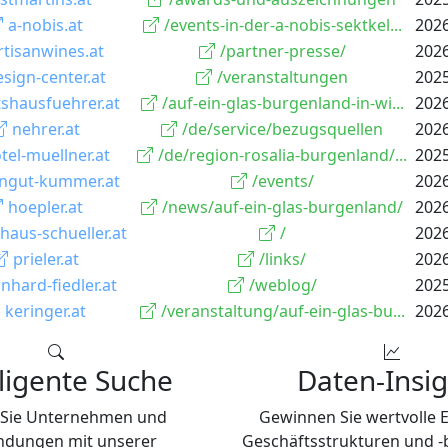
a-nobis.at
/events-in-der-a-nobis-sektkel...
2026
rtisanwines.at
/partner-presse/
2026
esign-center.at
/veranstaltungen
2025
tshausfuehrer.at
/auf-ein-glas-burgenland-in-wi...
2026
nehrer.at
/de/service/bezugsquellen
2026
tel-muellner.at
/de/region-rosalia-burgenland/...
2025
ngut-kummer.at
/events/
2026
hoepler.at
/news/auf-ein-glas-burgenland/
2026
haus-schueller.at
/
2026
prieler.at
/links/
2026
nhard-fiedler.at
/weblog/
2025
keringer.at
/veranstaltung/auf-ein-glas-bu...
2026
lligente Suche
Daten-Insig
 Sie Unternehmen und
Gewinnen Sie wertvolle E
ndungen mit unserer
Geschäftsstrukturen und 