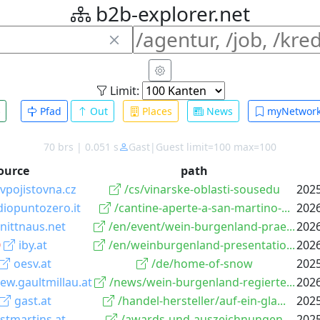
b2b-explorer.net
Limit:
Pfad
Out
Places
News
myNetwor
70 brs | 0.051 s
Gast|Guest limit=100 max=100
ource
path
vpojistovna.cz
/cs/vinarske-oblasti-sousedu
2025
diopuntozero.it
/cantine-aperte-a-san-martino-...
2026
nittnaus.net
/en/event/wein-burgenland-prae...
2026
iby.at
/en/weinburgenland-presentatio...
2026
oesv.at
/de/home-of-snow
2025
ew.gaultmillau.at
/news/wein-burgenland-regierte...
2026
gast.at
/handel-hersteller/auf-ein-gla...
2025
stmartins.at
/awards-und-auszeichnungen
2025