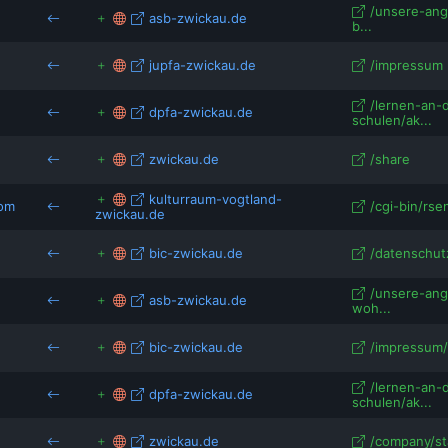
/unsere-ang
asb-zwickau.de
b...
jupfa-zwickau.de
/impressum
/lernen-an-
dpfa-zwickau.de
schulen/ak...
zwickau.de
/share
kulturraum-vogtland-
com
/cgi-bin/rse
zwickau.de
bic-zwickau.de
/datenschut
/unsere-ang
asb-zwickau.de
woh...
bic-zwickau.de
/impressum/
/lernen-an-
dpfa-zwickau.de
schulen/ak...
zwickau.de
/company/st