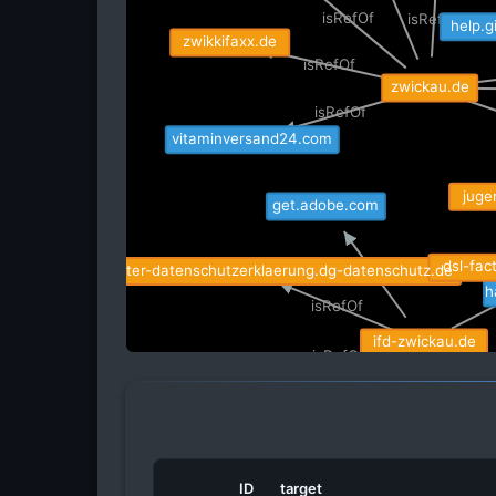
isRefOf
isRefOf
help.
zwikkifaxx.de
isRefOf
zwickau.de
isRefOf
vitaminversand24.com
juge
get.adobe.com
dsl-fac
dsgvo-muster-datenschutzerklaerung.dg-datenschutz.de
isRefOf
h
isRefOf
ifd-zwickau.de
isRefOf
wbs-law.de
isRefOf
is
isRefOf
isRefOf
schwerhoerigen-netz.de
ID
target