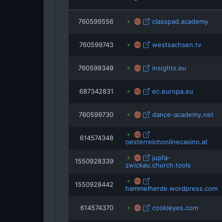
bvmw.
parisax.de
760599556
classpad.academy
760599743
westsachsen.tv
760599349
insightx.eu
687342831
ec.europa.eu
760599730
dance-academy.net
614574348
oesterreichonlinecasino.at
jupfa-
1550928339
zwickau.church.tools
1550928442
hammelherde.wordpress.com
614574370
cookieyes.com