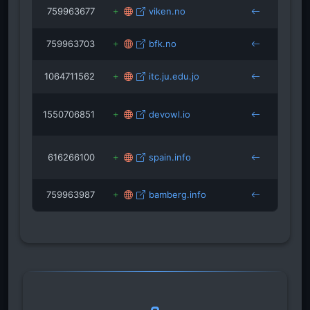
759963677
viken.no
bamb
759963703
bfk.no
bamb
1064711562
itc.ju.edu.jo
bamb
1550706851
devowl.io
italia-
bamb
616266100
spain.info
beruf
bamb
759963987
bamberg.info
bamb