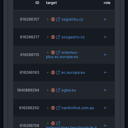
viken.no
ID
target
role
sourc
drive.go
616266157
ssgukrbu.cz
beruf
bamb
616266217
sougastro.cz
beruf
bamb
erasmus-
616266115
beruf
plus.ec.europa.eu
bamb
616266163
ec.europa.eu
beruf
bamb
1840889294
egba.eu
baluk
bamb
616266250
hardtofind.com.au
beruf
bamb
616266158
beruf
hellenstainer.berufsschule.it