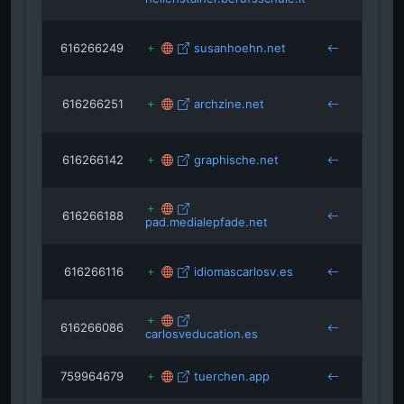
bamb
616266249
susanhoehn.net
beruf
bamb
616266251
archzine.net
beruf
bamb
616266142
graphische.net
beruf
bamb
616266188
beruf
pad.medialepfade.net
bamb
616266116
idiomascarlosv.es
beruf
bamb
616266086
beruf
carlosveducation.es
bamb
759964679
tuerchen.app
bamb